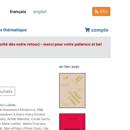
français
english
RSS
compte
x thématique
orité dès notre retour) – merci pour votre patience et bel
en lien avec
ouhaits
don LaBelle
.
de Anastasia A Khodyreva, Milla
Leppänen & Katve-Kaisa Kontturi,
des, Achille Mbembe, Cecilie Sachs
-Marie Letelier, Valeria Graziano,
, Marcell Mars (Pirate Care), Lilia