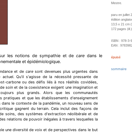
Mestre.
paru en juillet
édition anglais
13,5 x 21 cm (
172 pages (ill.)
ISBN :
978-3-
EAN :
978398
e sur les notions de sympathie et de
care
dans le
épuisé
ronementale et épidémiologique.
sommaire
pendance et de
care
sont devenues plus urgentes dans
e actuel. Qu'il s'agisse de la nécessité pressante de
post-carbone ou des défis liés à nos réalités covidées,
 de soin et de la coexistence exigent une imagination et
toujours plus grands. Alors que les communautés
eurs pratiques et que les établissements d'enseignement
s dans le contexte de la pandémie, un nouveau sens de
 critique gagnent du terrain. Cela inclut des façons de
de soins, des systèmes d'extraction néolibérale et de
des relations de pouvoir inégales à travers lesquelles la
e une diversité de voix et de perspectives dans le but