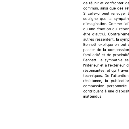
de réunir et confronter 
commun, ainsi que des réf
Si celle-ci peut renvoyer 
souligne que la sympath
d'imagination. Comme l'a
ou une émotion qui répon
être d'autrui. Contrairem
autres ressentent, la symp
Bennett explique en out
passer de la compassion 
familiarité et de proximi
Bennett, la sympathie e
l'intérieur et à l'extérieu
résonnantes, et qui trave
techniques. De l'attentio
résistance, la publicat
compassion personnelle 
contribuant à une disposi
inattendus.