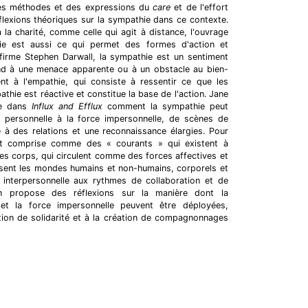
des méthodes et des expressions du
care
et de l'effort
lexions théoriques sur la sympathie dans ce contexte.
à la charité, comme celle qui agit à distance, l'ouvrage
ie est aussi ce qui permet des formes d'action et
ffirme Stephen Darwall, la sympathie est un sentiment
d à une menace apparente ou à un obstacle au bien-
ent à l'empathie, qui consiste à ressentir ce que les
athie est réactive et constitue la base de l'action. Jane
re dans
Influx and Efflux
comment la sympathie peut
personnelle à la force impersonnelle, de scènes de
té à des relations et une reconnaissance élargies. Pour
st comprise comme des « courants » qui existent à
r des corps, qui circulent comme des forces affectives et
rsent les mondes humains et non-humains, corporels et
n interpersonnelle aux rythmes de collaboration et de
ion propose des réflexions sur la manière dont la
et la force impersonnelle peuvent être déployées,
tion de solidarité et à la création de compagnonnages