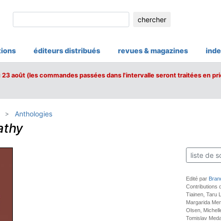
chercher
tions
éditeurs distribués
revues & magazines
inde
u 23 août (les commandes passées dans l'intervalle seront traitées en pri
Anthologies
athy
liste de s
Edité par
Bran
Contributions 
Tiainen, Taru 
Margarida Men
Olsen, Michelle
Tomislav Medak