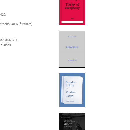
 2022
e
broché, couv. à rabats)
9823166-5-9
2316659