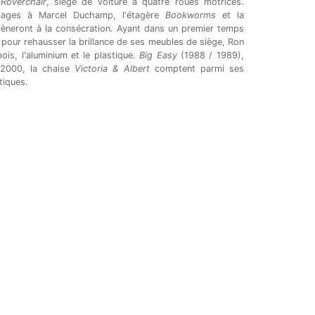
n
Roverchair
, siège de voiture à quatre roues motrices.
ges à Marcel Duchamp, l'étagère
Bookworms
et la
èneront à la consécration. Ayant dans un premier temps
oli pour rehausser la brillance de ses meubles de siège, Ron
bois, l'aluminium et le plastique.
Big Easy
(1988 / 1989),
 2000, la chaise
Victoria & Albert
comptent parmi ses
tiques.