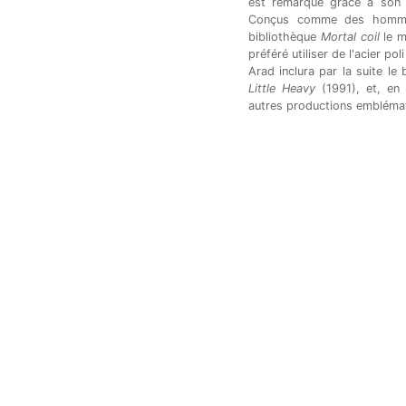
est remarqué grâce à so
Conçus comme des homma
bibliothèque
Mortal coil
le m
préféré utiliser de l'acier p
Arad inclura par la suite le 
Little Heavy
(1991), et, en
autres productions embléma