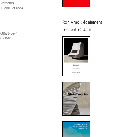
 (broché)
ll. coul. et n&b)
Ron Arad : également
présent(e) dans
906571-59-4
6571594