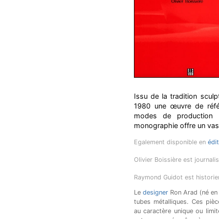
Issu de la tradition scu
1980 une œuvre de réfé
modes de production h
monographie offre un vas
Egalement disponible en
édi
Olivier Boissière est journali
Raymond Guidot est historie
Le
designer
Ron Arad (né en 
tubes métalliques. Ces pi
au caractère unique ou lim