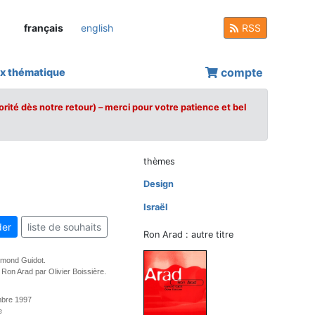
français
english
RSS
compte
x thématique
orité dès notre retour) – merci pour votre patience et bel
thèmes
Design
Israël
er
liste de souhaits
Ron Arad : autre titre
mond Guidot.
 Ron Arad par Olivier Boissière.
mbre 1997
e