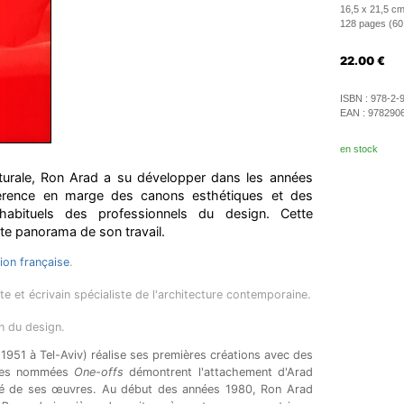
16,5 x 21,5 cm
128 pages (60 i
22.00
€
ISBN :
978-2-
EAN :
978290
en stock
lpturale, Ron Arad a su développer dans les années
rence en marge des canons esthétiques et des
abituels des professionnels du design. Cette
te panorama de son travail.
tion française
.
ste et écrivain spécialiste de l'architecture contemporaine.
n du design.
1951 à Tel-Aviv) réalise ses premières créations avec des
èces nommées
One-offs
démontrent l'attachement d'Arad
ité de ses œuvres. Au début des années 1980, Ron Arad