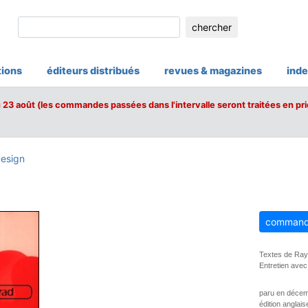
chercher
tions
éditeurs distribués
revues & magazines
inde
u 23 août (les commandes passées dans l'intervalle seront traitées en pri
esign
command
Textes de Ray
Entretien avec
paru en déce
édition anglais