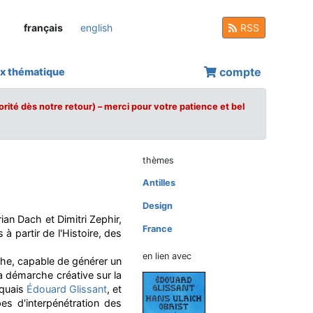
français
english
RSS
compte
x thématique
orité dès notre retour) – merci pour votre patience et bel
thèmes
Antilles
Design
an Dach et Dimitri Zephir,
France
 à partir de l'Histoire, des
en lien avec
che, capable de générer un
sa démarche créative sur la
iquais
Édouard Glissant
, et
es d'interpénétration des