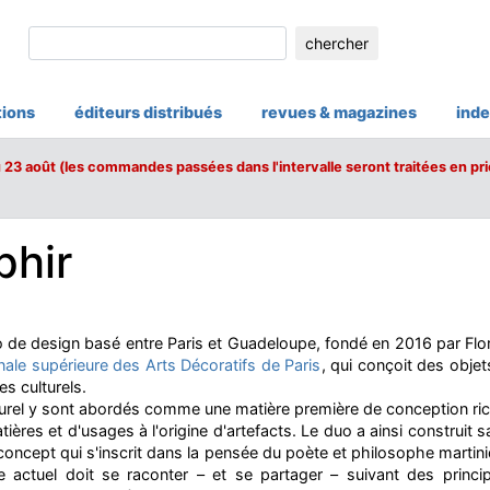
chercher
tions
éditeurs distribués
revues & magazines
inde
u 23 août (les commandes passées dans l'intervalle seront traitées en pri
phir
 de design basé entre Paris et Guadeloupe, fondé en 2016 par Flori
nale supérieure des Arts Décoratifs de Paris
, qui conçoit des objets
s culturels.
culturel y sont abordés comme une matière première de conception ri
ères et d'usages à l'origine d'artefacts. Le duo a ainsi construit 
ncept qui s'inscrit dans la pensée du poète et philosophe martin
 actuel doit se raconter – et se partager – suivant des princip