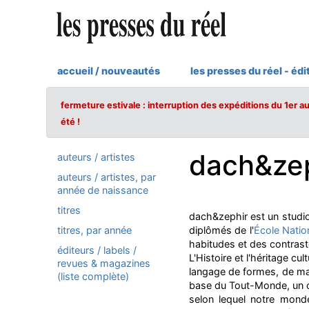
accueil / nouveautés
les presses du réel - édi
fermeture estivale : interruption des expéditions du 1er a
été !
dach&ze
auteurs / artistes
auteurs / artistes, par
année de naissance
titres
dach&zephir est un studio
titres, par année
diplômés de l'
École Natio
habitudes et des contraste
éditeurs / labels /
L'Histoire et l'héritage 
revues & magazines
langage de formes, de mati
(liste complète)
base du Tout-Monde, un co
selon lequel notre monde