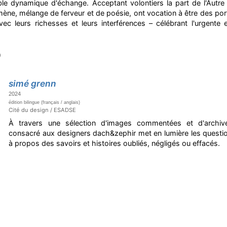
able dynamique d'échange. Acceptant volontiers la part de l'Autr
l mène, mélange de ferveur et de poésie, ont vocation à être des p
 avec leurs richesses et leurs interférences – célébrant l'urgente 
)
simé grenn
2024
édition bilingue (français / anglais)
Cité du design / ESADSE
À travers une sélection d'images commentées et d'archive
consacré aux designers dach&zephir met en lumière les questi
à propos des savoirs et histoires oubliés, négligés ou effacés.